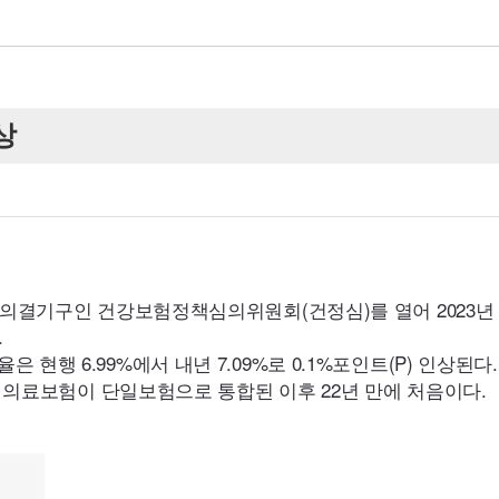
소
소
소
생
개
개
개
토
글
1
2
상
고의결기구인 건강보험정책심의위원회(건정심)를 열어
2023
.
율은 현행
6.99
%에서 내년
7.09
%로
0.1
%포인트(P) 인상된다.
별 의료보험이 단일보험으로 통합된 이후
22
년 만에 처음이다.