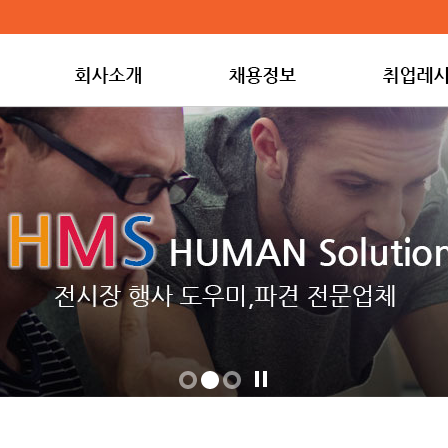
정
회
회
회
지/
사
사
사
재