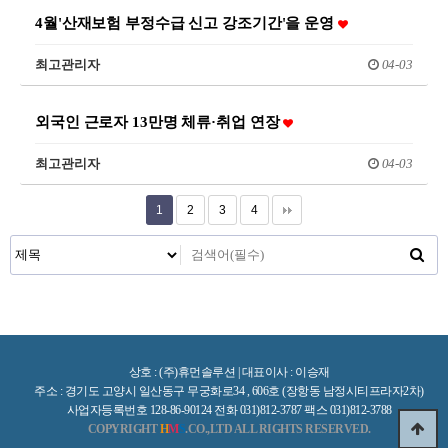
4월'산재보험 부정수급 신고 강조기간'을 운영
최고관리자
04-03
외국인 근로자 13만명 체류·취업 연장
최고관리자
04-03
1
2
3
4
상호 : (주)휴먼솔루션 | 대표이사 : 이승재
주소 : 경기도 고양시 일산동구 무궁화로34 , 606호 (장항동 남정시티프라자2차)
사업자등록번호 128-86-90124 전화 031)812-3787 팩스 031)812-3788
COPYRIGHT
H
M
S
.CO.,LTD ALL RIGHTS RESERVED.